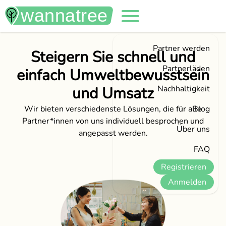
Partner werden
Steigern Sie schnell und
Partnerläden
einfach Umweltbewusstsein
und Umsatz
Nachhaltigkeit
Wir bieten verschiedenste Lösungen, die für alle
Blog
Partner*innen von uns individuell besprochen und
Über uns
angepasst werden.
FAQ
Registrieren
Anmelden