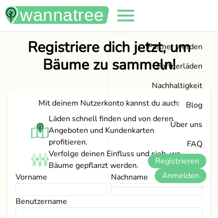
Registriere dich jetzt, um
Partner werden
Bäume zu sammeln!
Partnerläden
Nachhaltigkeit
Mit deinem Nutzerkonto kannst du auch:
Blog
Läden schnell finden und von deren
Über uns
Angeboten und Kundenkarten
profitieren.
FAQ
Verfolge deinen Einfluss und sieh, wo
Registrieren
Bäume gepflanzt werden.
Anmelden
Vorname
Nachname
Benutzername