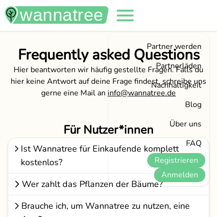
Partner werden
Frequently asked Questions
Partnerläden
Hier beantworten wir häufig gestellte Fragen. Falls du
hier keine Antwort auf deine Frage findest, schreibe uns
Nachhaltigkeit
gerne eine Mail an
info@wannatree.de
Blog
Über uns
Für Nutzer*innen
FAQ
Ist Wannatree für Einkaufende komplett
Registrieren
kostenlos?
Anmelden
Wer zahlt das Pflanzen der Bäume?
Brauche ich, um Wannatree zu nutzen, eine