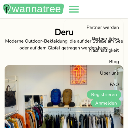
Partner werden
Deru
Partnerläden
Moderne Outdoor-Bekleidung, die auf der Straße am See
oder auf dem Gipfel getragen werden kann.
Nachhaltigkeit
Blog
Über uns
FAQ
Registrieren
Anmelden